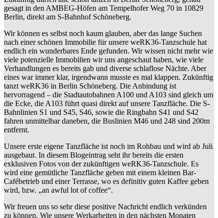
gesagt in den AMBEG-Höfen am Tempelhofer Weg 70 in 10829
Berlin, direkt am S-Bahnhof Schöneberg.​
Wir können es selbst noch kaum glauben, aber das lange Suchen
nach einer schönen Immobilie für unsere weRK36-Tanzschule hat
endlich ein wunderbares Ende gefunden. Wir wissen nicht mehr wie
viele potenzielle Immobilien wir uns angeschaut haben, wie viele
Verhandlungen es bereits gab und diverse schlaflose Nächte. Aber
eines war immer klar, irgendwann musste es mal klappen. Zukünftig
tanzt weRK36 in Berlin Schöneberg. Die Anbindung ist
hervorragend – die Stadtautobahnen A100 und A103 sind gleich um
die Ecke, die A103 führt quasi direkt auf unsere Tanzfläche. Die S-
Bahnlinien S1 und S45, S46, sowie die Ringbahn S41 und S42
fahren unmittelbar daneben, die Buslinien M46 und 248 sind 200m
entfernt.
Unsere erste eigene Tanzfläche​ ist noch im Rohbau und wird ab Juli
ausgebaut. In diesem Blogeintrag seht ihr bereits die ersten
exklusiven Fotos von der zukünftigen weRK36-Tanzschule. Es
wird eine gemütliche Tanzfläche geben mit einem kleinen Bar-
Cafébetrieb und einer Terrasse, wo es definitiv guten Kaffee geben
wird, bzw. „an awful lot of coffee“.
Wir freuen uns so sehr diese positive Nachricht endlich verkünden
zu können. Wie unsere Werkarbeiten in den nächsten Monaten