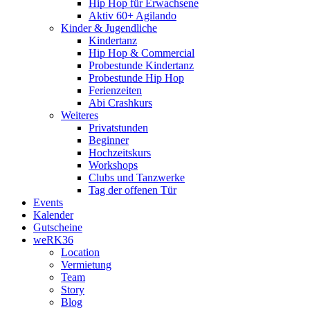
Hip Hop für Erwachsene
Aktiv 60+ Agilando
Kinder & Jugendliche
Kindertanz
Hip Hop & Commercial
Probestunde Kindertanz
Probestunde Hip Hop
Ferienzeiten
Abi Crashkurs
Weiteres
Privatstunden
Beginner
Hochzeitskurs
Workshops
Clubs und Tanzwerke
Tag der offenen Tür
Events
Kalender
Gutscheine
weRK36
Location
Vermietung
Team
Story
Blog