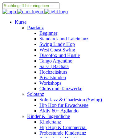
Kurse
Paartanz
Beginner
Standard- und Lateintanz
Swing Lindy Hop
West Coast Swing
Discofox und Hustle
Tango Argentino
Salsa | Bachata
Hochzeitskurs
Privatstunden
Workshops
Clubs und Tanzwerke
Solotanz
Solo Jazz & Charleston (Swing)
Hip Hop für Erwachsene
Aktiv 60+ Agilando
Kinder & Jugendliche
Kindertanz
Hip Hop & Commercial
Probestunde Kindertanz