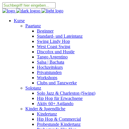
Kurse
Paartanz
Beginner
Standard- und Lateintanz
Swing Lindy Hop
West Coast Swing
Discofox und Hustle
Tango Argentino
Salsa | Bachata
Hochzeitskurs
Privatstunden
Workshops
Clubs und Tanzwerke
Solotanz
Solo Jazz & Charleston (Swing)
Hip Hop für Erwachsene
Aktiv 60+ Agilando
Kinder & Jugendliche
Kindertanz
Hip Hop & Commercial
Probestunde Kindertanz