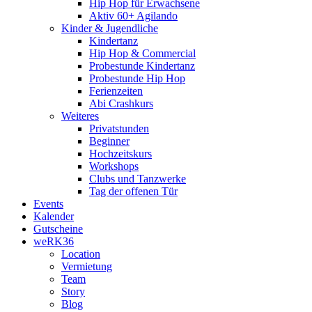
Hip Hop für Erwachsene
Aktiv 60+ Agilando
Kinder & Jugendliche
Kindertanz
Hip Hop & Commercial
Probestunde Kindertanz
Probestunde Hip Hop
Ferienzeiten
Abi Crashkurs
Weiteres
Privatstunden
Beginner
Hochzeitskurs
Workshops
Clubs und Tanzwerke
Tag der offenen Tür
Events
Kalender
Gutscheine
weRK36
Location
Vermietung
Team
Story
Blog