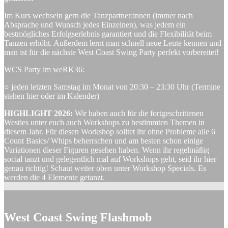
Im Kurs wechseln gern die Tanzpartner:innen (immer nach
Absprache und Wunsch jedes Einzelnen), was jedem ein
bestmögliches Erfolgserlebnis garantiert und die Flexibilität beim
Tanzen erhöht. Außerdem lernt man schnell neue Leute kennen und
man ist für die nächste West Coast Swing Party perfekt vorbereitet!
WCS Party im weRK36:
○ jeden letzten Samstag im Monat von 20:30 – 23:30 Uhr (Termine
stehen hier oder im Kalender)
HIGHLIGHT 2026:
Wir haben auch für die fortgeschrittenen
Westies unter euch auch Workshops zu bestimmten Themen in
diesem Jahr. Für diesen Workshop solltet ihr ohne Probleme alle 6
Count Basics/ Whips beherrschen und am besten schon einige
Variationen dieser Figuren gesehen haben. Wenn ihr regelmäßig
social tanzt und gelegentlich mal auf Workshops geht, seid ihr hier
genau richtig! Schaut weiter oben unter Workshop Specials. Es
werden die 4 Elemente getanzt.
West Coast Swing Flashmob