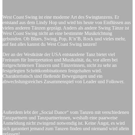
West Coast Swing ist eine moderne Art des Swingtanzens. Er
entstand aus dem Lindy Hop und wird bis heute von Einflüssen aus
vielen anderen Tänzen geprägt. Anders als andere Swing Tänze ist
West Coast Swing nicht an eine bestimmte Musikrichtung
gebunden. Ob Blues, Swing, Pop, R’n’B, Rock und vieles mehr,
auf fast alles kannst du West Coast Swing tanzen!
Der an der Westküste der USA entstandene Tanz bietet viel
Freiraum für Interpretation und Musikalität, da, vor allem bei
fortgeschrittenen Tänzern und Tänzerinnen, nicht zu sehr an
festgelegten Schrittkombinationen festgehalten wird.
Charakteristisch sind fließende Bewegungen und ein
abwechslungsreiches Zusammenspiel von Leader und Follower.
Außerdem lebt der „Social Dance“ vom Tanzen mit verschiedenen
Tanzpartnern und Tanzpartnerinnen, weshalb eine paarweise
Anmeldung nicht zwingend notwendig ist. Keine Angst, es wird
sich garantiert jemand zum Tanzen finden und niemand wird allein
gelassen!