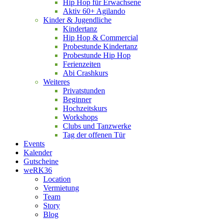
Hip Hop für Erwachsene
Aktiv 60+ Agilando
Kinder & Jugendliche
Kindertanz
Hip Hop & Commercial
Probestunde Kindertanz
Probestunde Hip Hop
Ferienzeiten
Abi Crashkurs
Weiteres
Privatstunden
Beginner
Hochzeitskurs
Workshops
Clubs und Tanzwerke
Tag der offenen Tür
Events
Kalender
Gutscheine
weRK36
Location
Vermietung
Team
Story
Blog