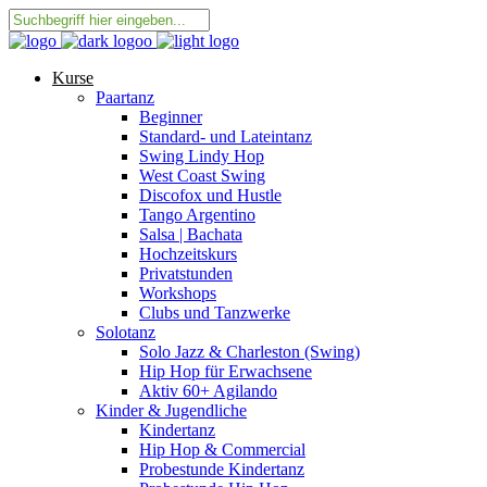
Kurse
Paartanz
Beginner
Standard- und Lateintanz
Swing Lindy Hop
West Coast Swing
Discofox und Hustle
Tango Argentino
Salsa | Bachata
Hochzeitskurs
Privatstunden
Workshops
Clubs und Tanzwerke
Solotanz
Solo Jazz & Charleston (Swing)
Hip Hop für Erwachsene
Aktiv 60+ Agilando
Kinder & Jugendliche
Kindertanz
Hip Hop & Commercial
Probestunde Kindertanz