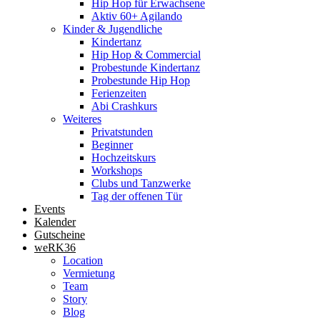
Hip Hop für Erwachsene
Aktiv 60+ Agilando
Kinder & Jugendliche
Kindertanz
Hip Hop & Commercial
Probestunde Kindertanz
Probestunde Hip Hop
Ferienzeiten
Abi Crashkurs
Weiteres
Privatstunden
Beginner
Hochzeitskurs
Workshops
Clubs und Tanzwerke
Tag der offenen Tür
Events
Kalender
Gutscheine
weRK36
Location
Vermietung
Team
Story
Blog