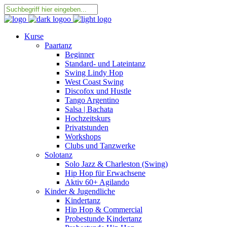
Kurse
Paartanz
Beginner
Standard- und Lateintanz
Swing Lindy Hop
West Coast Swing
Discofox und Hustle
Tango Argentino
Salsa | Bachata
Hochzeitskurs
Privatstunden
Workshops
Clubs und Tanzwerke
Solotanz
Solo Jazz & Charleston (Swing)
Hip Hop für Erwachsene
Aktiv 60+ Agilando
Kinder & Jugendliche
Kindertanz
Hip Hop & Commercial
Probestunde Kindertanz