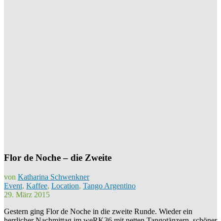
Flor de Noche – die Zweite
von
Katharina Schwenkner
Event
,
Kaffee
,
Location
,
Tango Argentino
29. März 2015
Gestern ging Flor de Noche in die zweite Runde. Wieder ein
herrlicher Nachmittag im weRK36 mit netten Tangotänzern, schöner