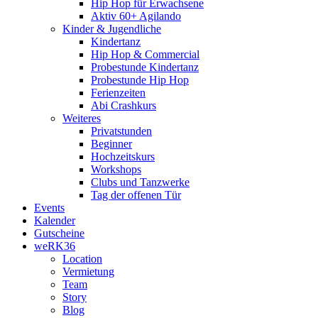
Hip Hop für Erwachsene
Aktiv 60+ Agilando
Kinder & Jugendliche
Kindertanz
Hip Hop & Commercial
Probestunde Kindertanz
Probestunde Hip Hop
Ferienzeiten
Abi Crashkurs
Weiteres
Privatstunden
Beginner
Hochzeitskurs
Workshops
Clubs und Tanzwerke
Tag der offenen Tür
Events
Kalender
Gutscheine
weRK36
Location
Vermietung
Team
Story
Blog