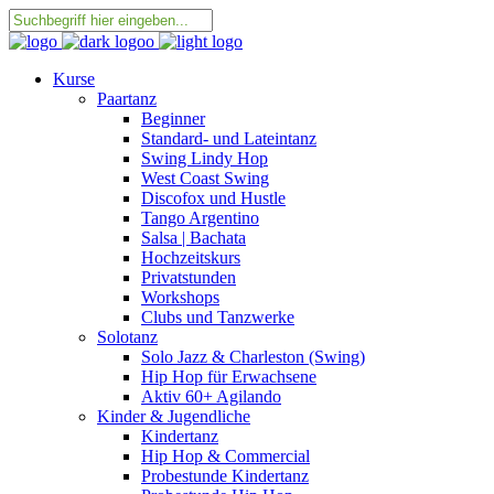
Kurse
Paartanz
Beginner
Standard- und Lateintanz
Swing Lindy Hop
West Coast Swing
Discofox und Hustle
Tango Argentino
Salsa | Bachata
Hochzeitskurs
Privatstunden
Workshops
Clubs und Tanzwerke
Solotanz
Solo Jazz & Charleston (Swing)
Hip Hop für Erwachsene
Aktiv 60+ Agilando
Kinder & Jugendliche
Kindertanz
Hip Hop & Commercial
Probestunde Kindertanz