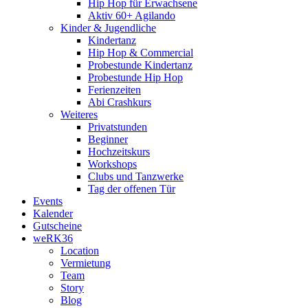
Hip Hop für Erwachsene
Aktiv 60+ Agilando
Kinder & Jugendliche
Kindertanz
Hip Hop & Commercial
Probestunde Kindertanz
Probestunde Hip Hop
Ferienzeiten
Abi Crashkurs
Weiteres
Privatstunden
Beginner
Hochzeitskurs
Workshops
Clubs und Tanzwerke
Tag der offenen Tür
Events
Kalender
Gutscheine
weRK36
Location
Vermietung
Team
Story
Blog