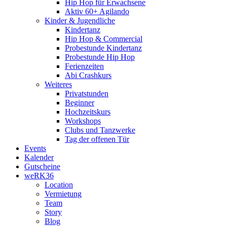
Hip Hop für Erwachsene
Aktiv 60+ Agilando
Kinder & Jugendliche
Kindertanz
Hip Hop & Commercial
Probestunde Kindertanz
Probestunde Hip Hop
Ferienzeiten
Abi Crashkurs
Weiteres
Privatstunden
Beginner
Hochzeitskurs
Workshops
Clubs und Tanzwerke
Tag der offenen Tür
Events
Kalender
Gutscheine
weRK36
Location
Vermietung
Team
Story
Blog