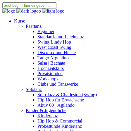
Kurse
Paartanz
Beginner
Standard- und Lateintanz
Swing Lindy Hop
West Coast Swing
Discofox und Hustle
Tango Argentino
Salsa | Bachata
Hochzeitskurs
Privatstunden
Workshops
Clubs und Tanzwerke
Solotanz
Solo Jazz & Charleston (Swing)
Hip Hop für Erwachsene
Aktiv 60+ Agilando
Kinder & Jugendliche
Kindertanz
Hip Hop & Commercial
Probestunde Kindertanz