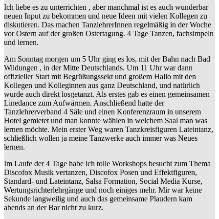
Ich liebe es zu unterrichten , aber manchmal ist es auch wunderbar
neuen Input zu bekommen und neue Ideen mit vielen Kollegen zu
diskutieren. Das machen TanzlehrerInnen regelmäßig in der Woche
vor Ostern auf der großen Ostertagung. 4 Tage Tanzen, fachsimpeln
und lernen.
Am Sonntag morgen um 5 Uhr ging es los, mit der Bahn nach Bad
Wildungen , in der Mitte Deutschlands. Um 11 Uhr war dann
offizieller Start mit Begrüßungssekt und großem Hallo mit den
Kollegen und Kolleginnen aus ganz Deutschland, und natürlich
wurde auch direkt losgetanzt. Als erstes gab es einen gemeinsamen
Linedance zum Aufwärmen. Anschließend hatte der
Tanzlehrerverband 4 Säle und einen Konferenzraum in unserem
Hotel gemietet und man konnte wählen in welchem Saal man was
lernen möchte. Mein erster Weg waren Tanzkreisfiguren Lateintanz,
schließlich wollen ja meine Tanzwerke auch immer was Neues
lernen.
Im Laufe der 4 Tage habe ich tolle Workshops besucht zum Thema
Discofox Musik vertanzen, Discofox Posen und Effektfiguren,
Standard- und Lateintanz, Salsa Formation, Social Media Kurse,
Wertungsrichterlehrgänge und noch einiges mehr. Mir war keine
Sekunde langweilig und auch das gemeinsame Plaudern kam
abends an der Bar nicht zu kurz.