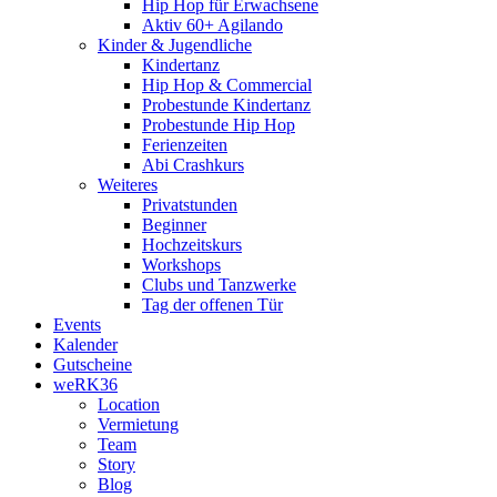
Hip Hop für Erwachsene
Aktiv 60+ Agilando
Kinder & Jugendliche
Kindertanz
Hip Hop & Commercial
Probestunde Kindertanz
Probestunde Hip Hop
Ferienzeiten
Abi Crashkurs
Weiteres
Privatstunden
Beginner
Hochzeitskurs
Workshops
Clubs und Tanzwerke
Tag der offenen Tür
Events
Kalender
Gutscheine
weRK36
Location
Vermietung
Team
Story
Blog