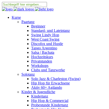
Kurse
Paartanz
Beginner
Standard- und Lateintanz
Swing Lindy Hop
West Coast Swing
Discofox und Hustle
Tango Argentino
Salsa | Bachata
Hochzeitskurs
Privatstunden
Workshops
Clubs und Tanzwerke
Solotanz
Solo Jazz & Charleston (Swing)
Hip Hop für Erwachsene
Aktiv 60+ Agilando
Kinder & Jugendliche
Kindertanz
Hip Hop & Commercial
Probestunde Kindertanz