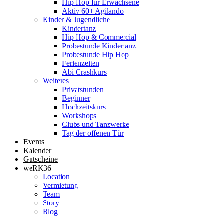
Hip Hop für Erwachsene
Aktiv 60+ Agilando
Kinder & Jugendliche
Kindertanz
Hip Hop & Commercial
Probestunde Kindertanz
Probestunde Hip Hop
Ferienzeiten
Abi Crashkurs
Weiteres
Privatstunden
Beginner
Hochzeitskurs
Workshops
Clubs und Tanzwerke
Tag der offenen Tür
Events
Kalender
Gutscheine
weRK36
Location
Vermietung
Team
Story
Blog