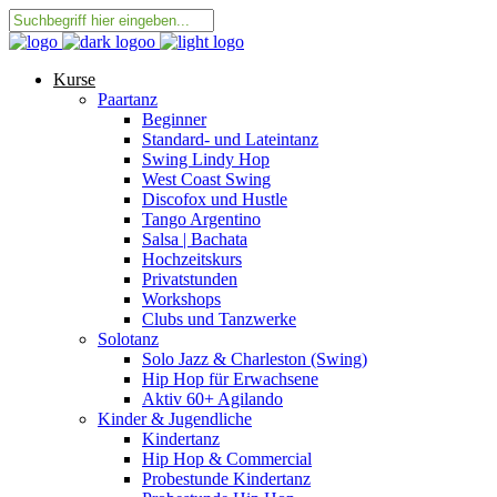
Kurse
Paartanz
Beginner
Standard- und Lateintanz
Swing Lindy Hop
West Coast Swing
Discofox und Hustle
Tango Argentino
Salsa | Bachata
Hochzeitskurs
Privatstunden
Workshops
Clubs und Tanzwerke
Solotanz
Solo Jazz & Charleston (Swing)
Hip Hop für Erwachsene
Aktiv 60+ Agilando
Kinder & Jugendliche
Kindertanz
Hip Hop & Commercial
Probestunde Kindertanz