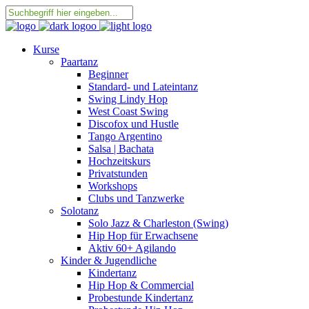
Kurse
Paartanz
Beginner
Standard- und Lateintanz
Swing Lindy Hop
West Coast Swing
Discofox und Hustle
Tango Argentino
Salsa | Bachata
Hochzeitskurs
Privatstunden
Workshops
Clubs und Tanzwerke
Solotanz
Solo Jazz & Charleston (Swing)
Hip Hop für Erwachsene
Aktiv 60+ Agilando
Kinder & Jugendliche
Kindertanz
Hip Hop & Commercial
Probestunde Kindertanz