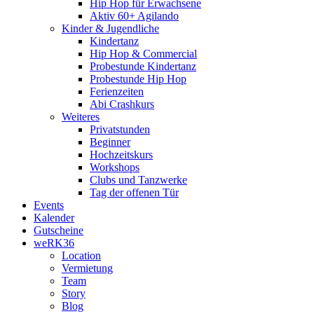
Hip Hop für Erwachsene
Aktiv 60+ Agilando
Kinder & Jugendliche
Kindertanz
Hip Hop & Commercial
Probestunde Kindertanz
Probestunde Hip Hop
Ferienzeiten
Abi Crashkurs
Weiteres
Privatstunden
Beginner
Hochzeitskurs
Workshops
Clubs und Tanzwerke
Tag der offenen Tür
Events
Kalender
Gutscheine
weRK36
Location
Vermietung
Team
Story
Blog