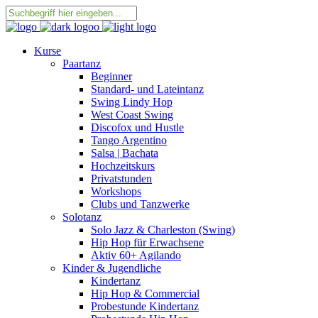
Kurse
Paartanz
Beginner
Standard- und Lateintanz
Swing Lindy Hop
West Coast Swing
Discofox und Hustle
Tango Argentino
Salsa | Bachata
Hochzeitskurs
Privatstunden
Workshops
Clubs und Tanzwerke
Solotanz
Solo Jazz & Charleston (Swing)
Hip Hop für Erwachsene
Aktiv 60+ Agilando
Kinder & Jugendliche
Kindertanz
Hip Hop & Commercial
Probestunde Kindertanz