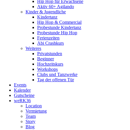
Hip Hop für Erwachsene
Aktiv 60+ Agilando
Kinder & Jugendliche
Kindertanz
Hip Hop & Commercial
Probestunde Kindertanz
Probestunde Hip Hop
Ferienzeiten
Abi Crashkurs
Weiteres
Privatstunden
Beginner
Hochzeitskurs
Workshops
Clubs und Tanzwerke
Tag der offenen Tür
Events
Kalender
Gutscheine
weRK36
Location
Vermietung
Team
Story
Blog