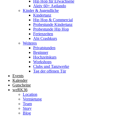
Hip Hop für Erwachsene
Aktiv 60+ Agilando
Kinder & Jugendliche
Kindertanz
Hip Hop & Commercial
Probestunde Kindertanz
Probestunde Hip Hop
Ferienzeiten
Abi Crashkurs
Weiteres
Privatstunden
Beginner
Hochzeitskurs
Workshops
Clubs und Tanzwerke
Tag der offenen Tür
Events
Kalender
Gutscheine
weRK36
Location
Vermietung
Team
Story
Blog