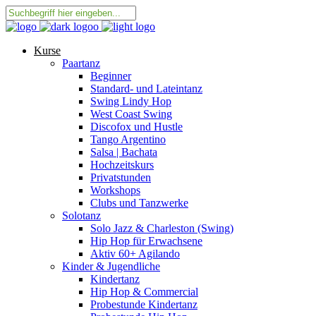
Kurse
Paartanz
Beginner
Standard- und Lateintanz
Swing Lindy Hop
West Coast Swing
Discofox und Hustle
Tango Argentino
Salsa | Bachata
Hochzeitskurs
Privatstunden
Workshops
Clubs und Tanzwerke
Solotanz
Solo Jazz & Charleston (Swing)
Hip Hop für Erwachsene
Aktiv 60+ Agilando
Kinder & Jugendliche
Kindertanz
Hip Hop & Commercial
Probestunde Kindertanz