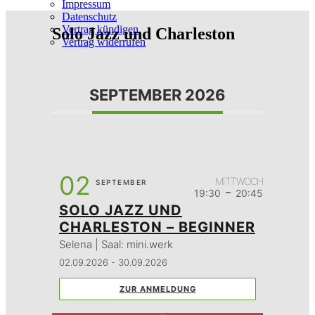
Impressum
Datenschutz
Vertrag kündigen
Solo Jazz und Charleston
Vertrag widerrufen
SEPTEMBER 2026
02
MITTWOCH
SEPTEMBER
-
19:30
20:45
SOLO JAZZ UND
CHARLESTON – BEGINNER
Selena | Saal: mini.werk
02.09.2026 - 30.09.2026
ZUR ANMELDUNG