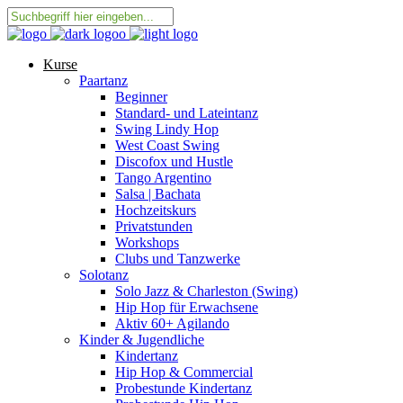
Kurse
Paartanz
Beginner
Standard- und Lateintanz
Swing Lindy Hop
West Coast Swing
Discofox und Hustle
Tango Argentino
Salsa | Bachata
Hochzeitskurs
Privatstunden
Workshops
Clubs und Tanzwerke
Solotanz
Solo Jazz & Charleston (Swing)
Hip Hop für Erwachsene
Aktiv 60+ Agilando
Kinder & Jugendliche
Kindertanz
Hip Hop & Commercial
Probestunde Kindertanz