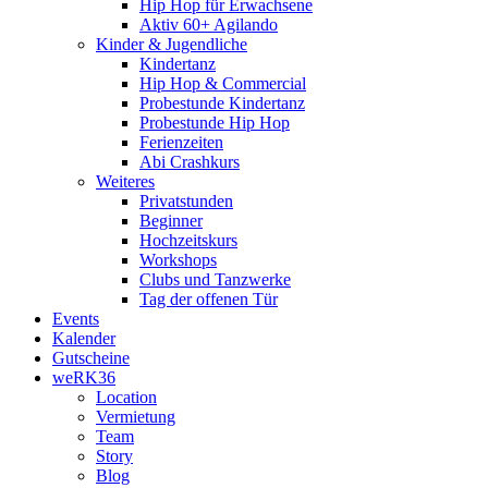
Hip Hop für Erwachsene
Aktiv 60+ Agilando
Kinder & Jugendliche
Kindertanz
Hip Hop & Commercial
Probestunde Kindertanz
Probestunde Hip Hop
Ferienzeiten
Abi Crashkurs
Weiteres
Privatstunden
Beginner
Hochzeitskurs
Workshops
Clubs und Tanzwerke
Tag der offenen Tür
Events
Kalender
Gutscheine
weRK36
Location
Vermietung
Team
Story
Blog