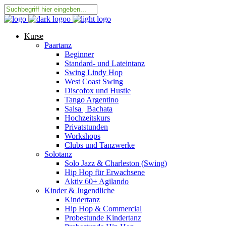
Kurse
Paartanz
Beginner
Standard- und Lateintanz
Swing Lindy Hop
West Coast Swing
Discofox und Hustle
Tango Argentino
Salsa | Bachata
Hochzeitskurs
Privatstunden
Workshops
Clubs und Tanzwerke
Solotanz
Solo Jazz & Charleston (Swing)
Hip Hop für Erwachsene
Aktiv 60+ Agilando
Kinder & Jugendliche
Kindertanz
Hip Hop & Commercial
Probestunde Kindertanz