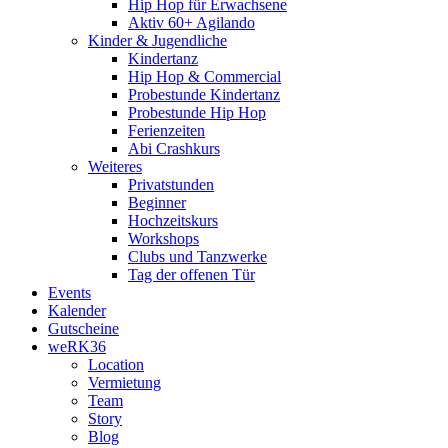
Hip Hop für Erwachsene
Aktiv 60+ Agilando
Kinder & Jugendliche
Kindertanz
Hip Hop & Commercial
Probestunde Kindertanz
Probestunde Hip Hop
Ferienzeiten
Abi Crashkurs
Weiteres
Privatstunden
Beginner
Hochzeitskurs
Workshops
Clubs und Tanzwerke
Tag der offenen Tür
Events
Kalender
Gutscheine
weRK36
Location
Vermietung
Team
Story
Blog