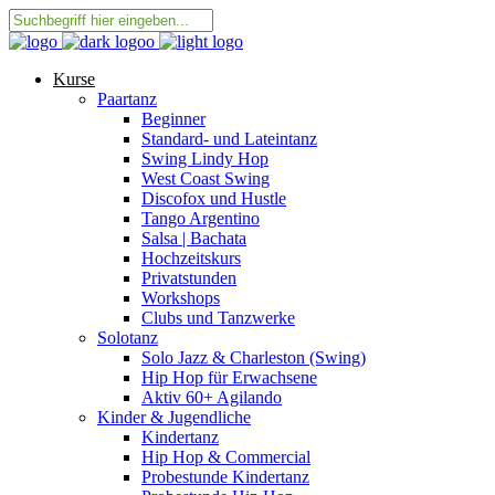
Kurse
Paartanz
Beginner
Standard- und Lateintanz
Swing Lindy Hop
West Coast Swing
Discofox und Hustle
Tango Argentino
Salsa | Bachata
Hochzeitskurs
Privatstunden
Workshops
Clubs und Tanzwerke
Solotanz
Solo Jazz & Charleston (Swing)
Hip Hop für Erwachsene
Aktiv 60+ Agilando
Kinder & Jugendliche
Kindertanz
Hip Hop & Commercial
Probestunde Kindertanz