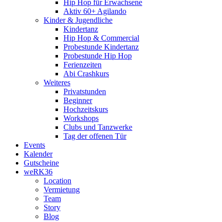
Hip Hop für Erwachsene
Aktiv 60+ Agilando
Kinder & Jugendliche
Kindertanz
Hip Hop & Commercial
Probestunde Kindertanz
Probestunde Hip Hop
Ferienzeiten
Abi Crashkurs
Weiteres
Privatstunden
Beginner
Hochzeitskurs
Workshops
Clubs und Tanzwerke
Tag der offenen Tür
Events
Kalender
Gutscheine
weRK36
Location
Vermietung
Team
Story
Blog