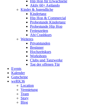
Hip Hop für Erwachsene
Aktiv 60+ Agilando
Kinder & Jugendliche
Kindertanz
Hip Hop & Commercial
Probestunde Kindertanz
Probestunde Hip Hop
Ferienzeiten
Abi Crashkurs
Weiteres
Privatstunden
Beginner
Hochzeitskurs
Workshops
Clubs und Tanzwerke
Tag der offenen Tür
Events
Kalender
Gutscheine
weRK36
Location
Vermietung
Team
Story
Blog