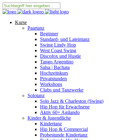
Kurse
Paartanz
Beginner
Standard- und Lateintanz
Swing Lindy Hop
West Coast Swing
Discofox und Hustle
Tango Argentino
Salsa | Bachata
Hochzeitskurs
Privatstunden
Workshops
Clubs und Tanzwerke
Solotanz
Solo Jazz & Charleston (Swing)
Hip Hop für Erwachsene
Aktiv 60+ Agilando
Kinder & Jugendliche
Kindertanz
Hip Hop & Commercial
Probestunde Kindertanz