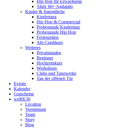
Hip Hop für Erwachsene
Aktiv 60+ Agilando
Kinder & Jugendliche
Kindertanz
Hip Hop & Commercial
Probestunde Kindertanz
Probestunde Hip Hop
Ferienzeiten
Abi Crashkurs
Weiteres
Privatstunden
Beginner
Hochzeitskurs
Workshops
Clubs und Tanzwerke
Tag der offenen Tür
Events
Kalender
Gutscheine
weRK36
Location
Vermietung
Team
Story
Blog