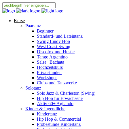
Kurse
Paartanz
Beginner
Standard- und Lateintanz
Swing Lindy Hop
West Coast Swing
Discofox und Hustle
Tango Argentino
Salsa | Bachata
Hochzeitskurs
Privatstunden
Workshops
Clubs und Tanzwerke
Solotanz
Solo Jazz & Charleston (Swing)
Hip Hop für Erwachsene
Aktiv 60+ Agilando
Kinder & Jugendliche
Kindertanz
Hip Hop & Commercial
Probestunde Kindertanz