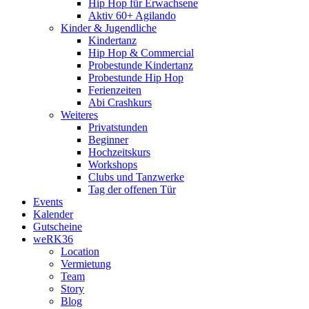
Hip Hop für Erwachsene
Aktiv 60+ Agilando
Kinder & Jugendliche
Kindertanz
Hip Hop & Commercial
Probestunde Kindertanz
Probestunde Hip Hop
Ferienzeiten
Abi Crashkurs
Weiteres
Privatstunden
Beginner
Hochzeitskurs
Workshops
Clubs und Tanzwerke
Tag der offenen Tür
Events
Kalender
Gutscheine
weRK36
Location
Vermietung
Team
Story
Blog