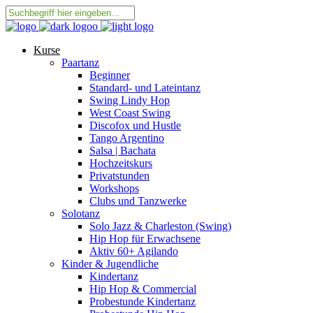
Kurse
Paartanz
Beginner
Standard- und Lateintanz
Swing Lindy Hop
West Coast Swing
Discofox und Hustle
Tango Argentino
Salsa | Bachata
Hochzeitskurs
Privatstunden
Workshops
Clubs und Tanzwerke
Solotanz
Solo Jazz & Charleston (Swing)
Hip Hop für Erwachsene
Aktiv 60+ Agilando
Kinder & Jugendliche
Kindertanz
Hip Hop & Commercial
Probestunde Kindertanz