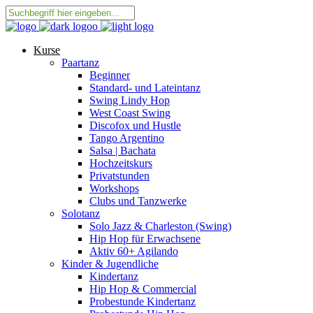
Kurse
Paartanz
Beginner
Standard- und Lateintanz
Swing Lindy Hop
West Coast Swing
Discofox und Hustle
Tango Argentino
Salsa | Bachata
Hochzeitskurs
Privatstunden
Workshops
Clubs und Tanzwerke
Solotanz
Solo Jazz & Charleston (Swing)
Hip Hop für Erwachsene
Aktiv 60+ Agilando
Kinder & Jugendliche
Kindertanz
Hip Hop & Commercial
Probestunde Kindertanz