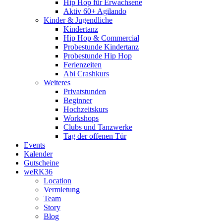
Hip Hop für Erwachsene
Aktiv 60+ Agilando
Kinder & Jugendliche
Kindertanz
Hip Hop & Commercial
Probestunde Kindertanz
Probestunde Hip Hop
Ferienzeiten
Abi Crashkurs
Weiteres
Privatstunden
Beginner
Hochzeitskurs
Workshops
Clubs und Tanzwerke
Tag der offenen Tür
Events
Kalender
Gutscheine
weRK36
Location
Vermietung
Team
Story
Blog