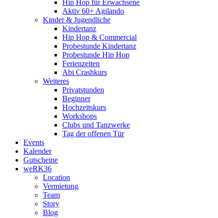
Hip Hop für Erwachsene
Aktiv 60+ Agilando
Kinder & Jugendliche
Kindertanz
Hip Hop & Commercial
Probestunde Kindertanz
Probestunde Hip Hop
Ferienzeiten
Abi Crashkurs
Weiteres
Privatstunden
Beginner
Hochzeitskurs
Workshops
Clubs und Tanzwerke
Tag der offenen Tür
Events
Kalender
Gutscheine
weRK36
Location
Vermietung
Team
Story
Blog