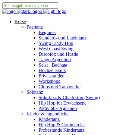
Kurse
Paartanz
Beginner
Standard- und Lateintanz
Swing Lindy Hop
West Coast Swing
Discofox und Hustle
Tango Argentino
Salsa | Bachata
Hochzeitskurs
Privatstunden
Workshops
Clubs und Tanzwerke
Solotanz
Solo Jazz & Charleston (Swing)
Hip Hop für Erwachsene
Aktiv 60+ Agilando
Kinder & Jugendliche
Kindertanz
Hip Hop & Commercial
Probestunde Kindertanz