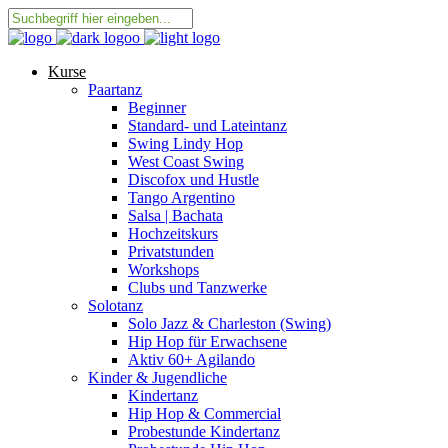
Kurse
Paartanz
Beginner
Standard- und Lateintanz
Swing Lindy Hop
West Coast Swing
Discofox und Hustle
Tango Argentino
Salsa | Bachata
Hochzeitskurs
Privatstunden
Workshops
Clubs und Tanzwerke
Solotanz
Solo Jazz & Charleston (Swing)
Hip Hop für Erwachsene
Aktiv 60+ Agilando
Kinder & Jugendliche
Kindertanz
Hip Hop & Commercial
Probestunde Kindertanz