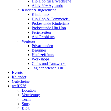
Hip Hop für Erwachsene
Aktiv 60+ Agilando
Kinder & Jugendliche
Kindertanz
Hip Hop & Commercial
Probestunde Kindertanz
Probestunde Hip Hop
Ferienzeiten
Abi Crashkurs
Weiteres
Privatstunden
Beginner
Hochzeitskurs
Workshops
Clubs und Tanzwerke
Tag der offenen Tür
Events
Kalender
Gutscheine
weRK36
Location
Vermietung
Team
Story
Blog