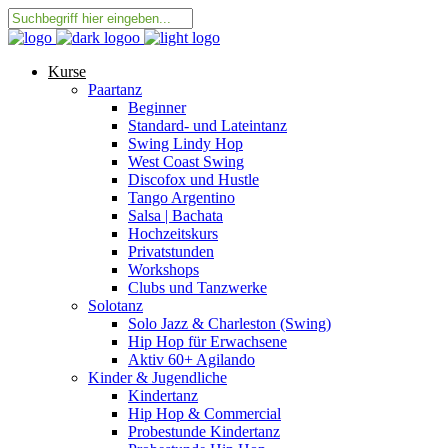
Kurse
Paartanz
Beginner
Standard- und Lateintanz
Swing Lindy Hop
West Coast Swing
Discofox und Hustle
Tango Argentino
Salsa | Bachata
Hochzeitskurs
Privatstunden
Workshops
Clubs und Tanzwerke
Solotanz
Solo Jazz & Charleston (Swing)
Hip Hop für Erwachsene
Aktiv 60+ Agilando
Kinder & Jugendliche
Kindertanz
Hip Hop & Commercial
Probestunde Kindertanz