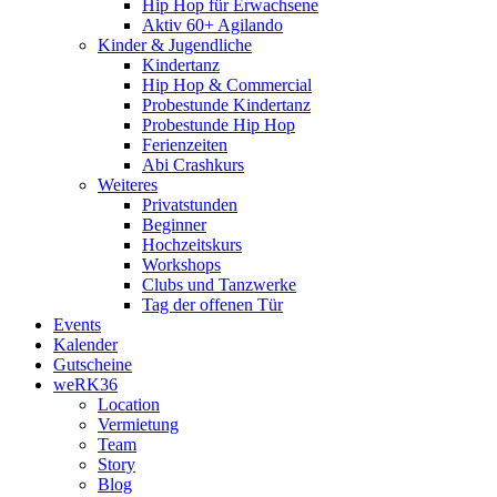
Hip Hop für Erwachsene
Aktiv 60+ Agilando
Kinder & Jugendliche
Kindertanz
Hip Hop & Commercial
Probestunde Kindertanz
Probestunde Hip Hop
Ferienzeiten
Abi Crashkurs
Weiteres
Privatstunden
Beginner
Hochzeitskurs
Workshops
Clubs und Tanzwerke
Tag der offenen Tür
Events
Kalender
Gutscheine
weRK36
Location
Vermietung
Team
Story
Blog