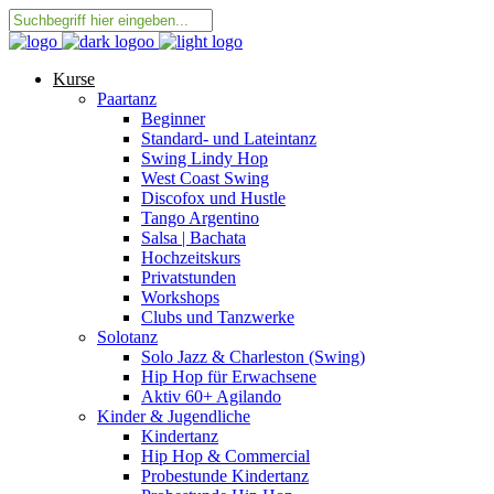
Kurse
Paartanz
Beginner
Standard- und Lateintanz
Swing Lindy Hop
West Coast Swing
Discofox und Hustle
Tango Argentino
Salsa | Bachata
Hochzeitskurs
Privatstunden
Workshops
Clubs und Tanzwerke
Solotanz
Solo Jazz & Charleston (Swing)
Hip Hop für Erwachsene
Aktiv 60+ Agilando
Kinder & Jugendliche
Kindertanz
Hip Hop & Commercial
Probestunde Kindertanz