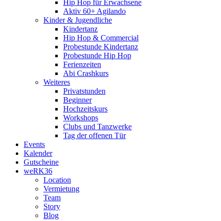
Hip Hop für Erwachsene
Aktiv 60+ Agilando
Kinder & Jugendliche
Kindertanz
Hip Hop & Commercial
Probestunde Kindertanz
Probestunde Hip Hop
Ferienzeiten
Abi Crashkurs
Weiteres
Privatstunden
Beginner
Hochzeitskurs
Workshops
Clubs und Tanzwerke
Tag der offenen Tür
Events
Kalender
Gutscheine
weRK36
Location
Vermietung
Team
Story
Blog