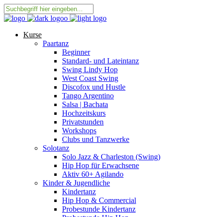
Kurse
Paartanz
Beginner
Standard- und Lateintanz
Swing Lindy Hop
West Coast Swing
Discofox und Hustle
Tango Argentino
Salsa | Bachata
Hochzeitskurs
Privatstunden
Workshops
Clubs und Tanzwerke
Solotanz
Solo Jazz & Charleston (Swing)
Hip Hop für Erwachsene
Aktiv 60+ Agilando
Kinder & Jugendliche
Kindertanz
Hip Hop & Commercial
Probestunde Kindertanz