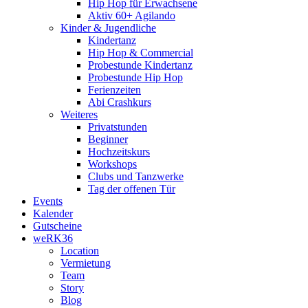
Hip Hop für Erwachsene
Aktiv 60+ Agilando
Kinder & Jugendliche
Kindertanz
Hip Hop & Commercial
Probestunde Kindertanz
Probestunde Hip Hop
Ferienzeiten
Abi Crashkurs
Weiteres
Privatstunden
Beginner
Hochzeitskurs
Workshops
Clubs und Tanzwerke
Tag der offenen Tür
Events
Kalender
Gutscheine
weRK36
Location
Vermietung
Team
Story
Blog