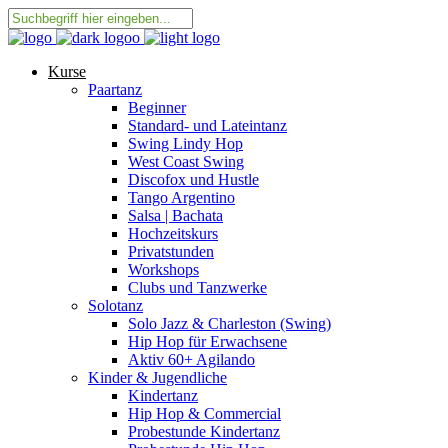
Kurse
Paartanz
Beginner
Standard- und Lateintanz
Swing Lindy Hop
West Coast Swing
Discofox und Hustle
Tango Argentino
Salsa | Bachata
Hochzeitskurs
Privatstunden
Workshops
Clubs und Tanzwerke
Solotanz
Solo Jazz & Charleston (Swing)
Hip Hop für Erwachsene
Aktiv 60+ Agilando
Kinder & Jugendliche
Kindertanz
Hip Hop & Commercial
Probestunde Kindertanz