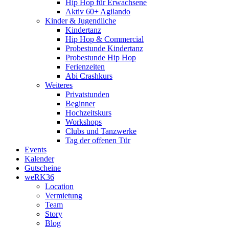
Hip Hop für Erwachsene
Aktiv 60+ Agilando
Kinder & Jugendliche
Kindertanz
Hip Hop & Commercial
Probestunde Kindertanz
Probestunde Hip Hop
Ferienzeiten
Abi Crashkurs
Weiteres
Privatstunden
Beginner
Hochzeitskurs
Workshops
Clubs und Tanzwerke
Tag der offenen Tür
Events
Kalender
Gutscheine
weRK36
Location
Vermietung
Team
Story
Blog