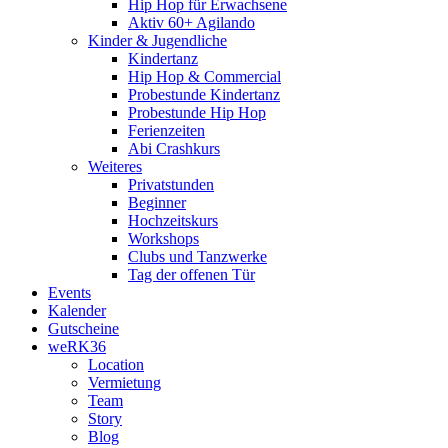
Hip Hop für Erwachsene
Aktiv 60+ Agilando
Kinder & Jugendliche
Kindertanz
Hip Hop & Commercial
Probestunde Kindertanz
Probestunde Hip Hop
Ferienzeiten
Abi Crashkurs
Weiteres
Privatstunden
Beginner
Hochzeitskurs
Workshops
Clubs und Tanzwerke
Tag der offenen Tür
Events
Kalender
Gutscheine
weRK36
Location
Vermietung
Team
Story
Blog