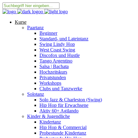
Kurse
Paartanz
Beginner
Standard- und Lateintanz
Swing Lindy Hop
West Coast Swing
Discofox und Hustle
Tango Argentino
Salsa | Bachata
Hochzeitskurs
Privatstunden
Workshops
Clubs und Tanzwerke
Solotanz
Solo Jazz & Charleston (Swing)
Hip Hop für Erwachsene
Aktiv 60+ Agilando
Kinder & Jugendliche
Kindertanz
Hip Hop & Commercial
Probestunde Kindertanz