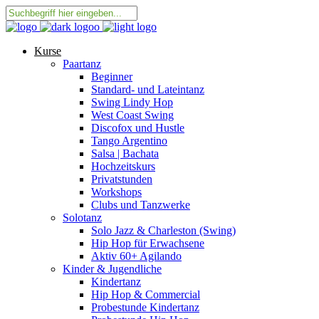
Kurse
Paartanz
Beginner
Standard- und Lateintanz
Swing Lindy Hop
West Coast Swing
Discofox und Hustle
Tango Argentino
Salsa | Bachata
Hochzeitskurs
Privatstunden
Workshops
Clubs und Tanzwerke
Solotanz
Solo Jazz & Charleston (Swing)
Hip Hop für Erwachsene
Aktiv 60+ Agilando
Kinder & Jugendliche
Kindertanz
Hip Hop & Commercial
Probestunde Kindertanz