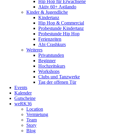
Hip Hop für Erwachsene
Aktiv 60+ Agilando
Kinder & Jugendliche
Kindertanz
Hip Hop & Commercial
Probestunde Kindertanz
Probestunde Hip Hop
Ferienzeiten
Abi Crashkurs
Weiteres
Privatstunden
Beginner
Hochzeitskurs
Workshops
Clubs und Tanzwerke
Tag der offenen Tür
Events
Kalender
Gutscheine
weRK36
Location
Vermietung
Team
Story
Blog