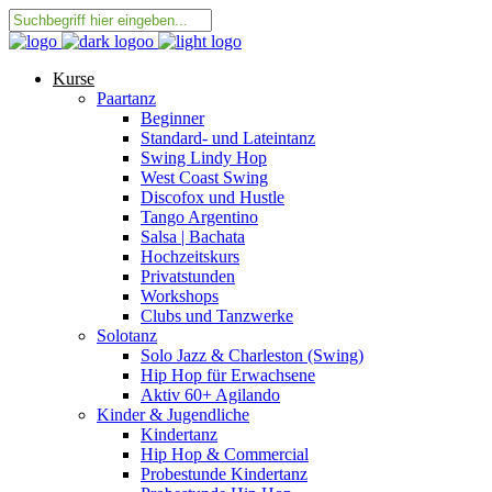
Kurse
Paartanz
Beginner
Standard- und Lateintanz
Swing Lindy Hop
West Coast Swing
Discofox und Hustle
Tango Argentino
Salsa | Bachata
Hochzeitskurs
Privatstunden
Workshops
Clubs und Tanzwerke
Solotanz
Solo Jazz & Charleston (Swing)
Hip Hop für Erwachsene
Aktiv 60+ Agilando
Kinder & Jugendliche
Kindertanz
Hip Hop & Commercial
Probestunde Kindertanz