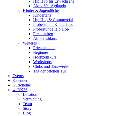
Hip Hop für Erwachsene
Aktiv 60+ Agilando
Kinder & Jugendliche
Kindertanz
Hip Hop & Commercial
Probestunde Kindertanz
Probestunde Hip Hop
Ferienzeiten
Abi Crashkurs
Weiteres
Privatstunden
Beginner
Hochzeitskurs
Workshops
Clubs und Tanzwerke
Tag der offenen Tür
Events
Kalender
Gutscheine
weRK36
Location
Vermietung
Team
Story
Blog